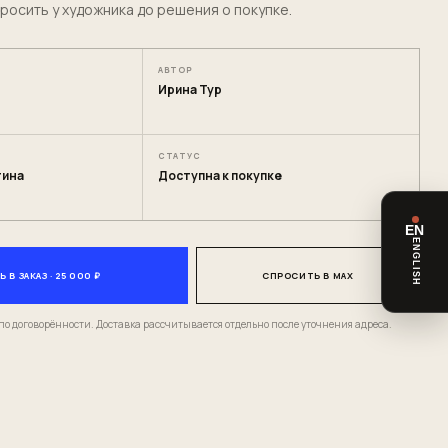
росить у художника до решения о покупке.
АВТОР
Ирина Тур
СТАТУС
тина
Доступна к покупке
EN
ENGLISH
 В ЗАКАЗ · 25 000 ₽
СПРОСИТЬ В MAX
по договорённости. Доставка рассчитывается отдельно после уточнения адреса.