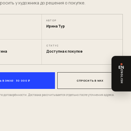
росить у художника до решения о покупке.
АВТОР
Ирина Тур
СТАТУС
тина
Доступна к покупке
EN
ENGLISH
 В ЗАКАЗ · 30 000 ₽
СПРОСИТЬ В MAX
по договорённости. Доставка рассчитывается отдельно после уточнения адреса.